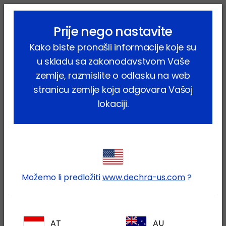
lock_outline
search
menu
Prije nego nastavite
Vi ste ovdje:
Home
Proizvodi
Kućni ljubimci
Pas
Kako biste pronašli informacije koje su
Proizvodi za njegu
DermAllay Sensitive
u skladu sa zakonodavstvom Vaše
zemlje, razmislite o odlasku na web
stranicu zemlje koja odgovara Vašoj
lokaciji.
Prijavite se na Vaš Dechra
lock
račun
Možemo li predložiti
www.dechra-us.com
?
AT
AU