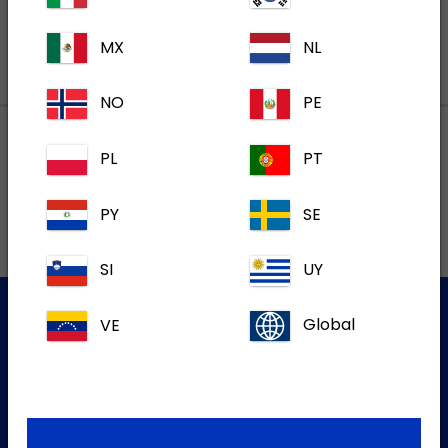
MX
NL
NO
PE
PL
PT
Lokalne adrese
PY
SE
SI
UY
VE
Global
Služba za korisnike
Za više informacija molim kontaktirajte našu Službu za
korisnike