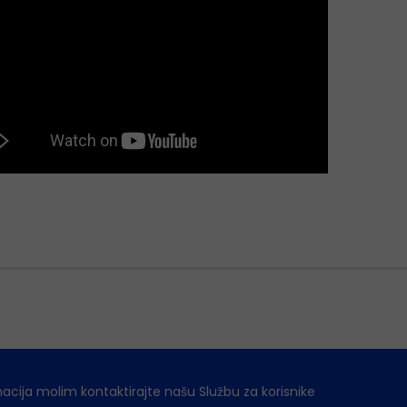
macija molim kontaktirajte našu Službu za korisnike