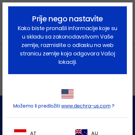
lock_outline
search
menu
Prije nego nastavite
Vi ste ovdje:
Home
Vijesti
2024
December
Kako biste pronašli informacije koje su
u skladu sa zakonodavstvom Vaše
zemlje, razmislite o odlasku na web
stranicu zemlje koja odgovara Vašoj
lokaciji.
Lokalne adrese
Možemo li predložiti
www.dechra-us.com
?
Služba za korisnike
Za više informacija molim kontaktirajte našu Službu za
AT
AU