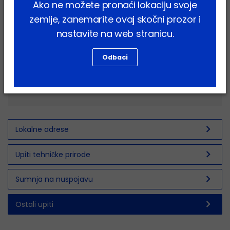
Ako ne možete pronaći lokaciju svoje
Detalji vašeg upita
*
zemlje, zanemarite ovaj skočni prozor i
nastavite na web stranicu.
Odbaci
Pošaljite
chevron_right
Lokalne adrese
chevron_right
Upiti tehničke prirode
chevron_right
Sumnja na nuspojavu
chevron_right
Ostali upiti