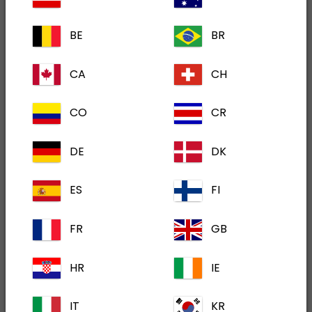
za upite o liječenju kontaktirajte Vašeg
BE
BR
veterinara.
CA
CH
Ime i prezime
*
CO
CR
DE
DK
Zanimanje
ES
FI
FR
GB
Vrsta prakse
HR
IE
Adresa i poštanski broj
IT
KR