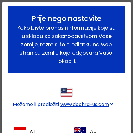
lock_outline
search
menu
Prije nego nastavite
Vi ste ovdje:
Home
Kontakt
Ostali upiti
Kako biste pronašli informacije koje su
u skladu sa zakonodavstvom Vaše
Upiti
zemlje, razmislite o odlasku na web
stranicu zemlje koja odgovara Vašoj
Ako imate bilo kakav upit, molimo popunite
lokaciji.
polja u nastavku te će Vas kontaktirati naša
Služba za korisnike.
Možete nas nazvati i na broj telefona
+387 33
652 434
. Naše radno vrijeme je:
Možemo li predložiti
www.dechra-us.com
?
ponedjeljak- petak
08:00-16:00
sati.
Molimo imajte na umu da nismo u mogućnosti
AT
AU
davati savjete vlasnicima kućnih ljubimaca -