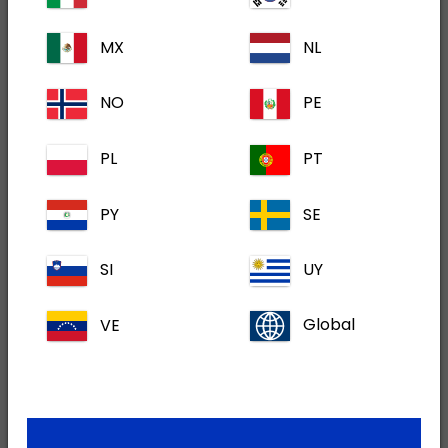
MX
NL
Država
*
NO
PE
PL
PT
Email
*
PY
SE
SI
UY
Telefon
VE
Global
Vrsta upita
*