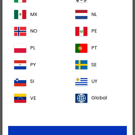
MX
NL
mineralna mješavina 200 g
NO
PE
PL
PT
Fosfofertil
PY
SE
SI
UY
VE
Global