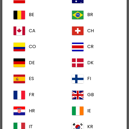
Terapijsko područje
BE
BR
Sve
Interna medicina
(1)
CA
CH
Metabolički proizvodi
(3)
CO
CR
DE
DK
Digestan
ES
FI
FR
GB
HR
IE
IT
KR