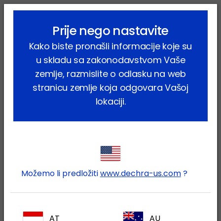
lock_outline
search
menu
Prije nego nastavite
Vi ste ovdje:
Home
Proizvodi
Farmske životinje
Ovce
Kako biste pronašli informacije koje su
Nutritivni
u skladu sa zakonodavstvom Vaše
Nutritivni
zemlje, razmislite o odlasku na web
stranicu zemlje koja odgovara Vašoj
(4 proizvodi)
lokaciji.
Suzite rezultate
Reset all
clear
Vrsta proizvoda / Dodatak prehrani
clear
Možemo li predložiti
www.dechra-us.com
?
Vrsta proizvoda
Sve
Dodatak prehrani
(4)
AT
AU