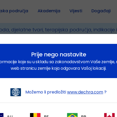
jska područja
Akademija
Vijesti
Događaji
e
Nutritivni
Prije nego nastavite
formacije koje su u skladu sa zakonodavstvom Vaše zemlje, 
web stranicu zemlje koja odgovara Vašoj lokaciji.
Možemo li predložiti
www.dechra.com
?
ks F
Becek
AU
BE
BR