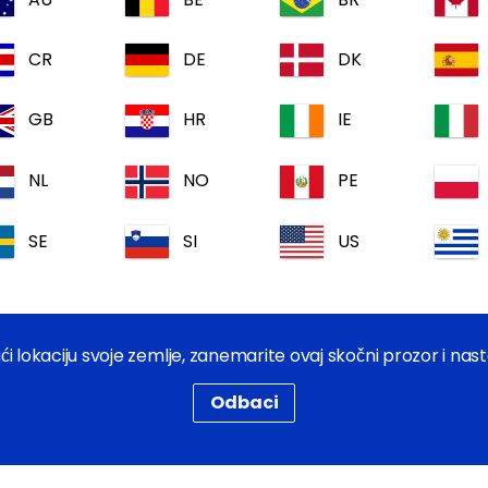
CR
DE
DK
GB
HR
IE
NL
NO
PE
SE
SI
US
Acimiks F plus
 lokaciju svoje zemlje, zanemarite ovaj skočni prozor i nast
ertil
Kosto
Odbaci