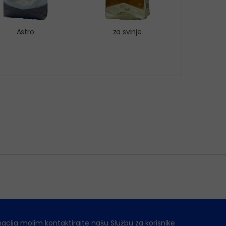
Astro
za svinje
macija molim kontaktirajte našu Službu za korisnike