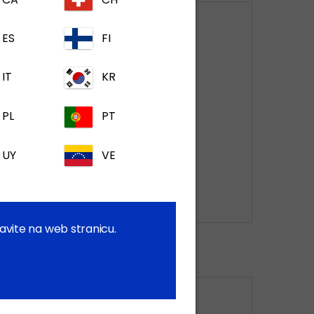
ES
FI
IT
KR
PL
PT
UY
VE
Becekasel®
avite na web stranicu.
vit