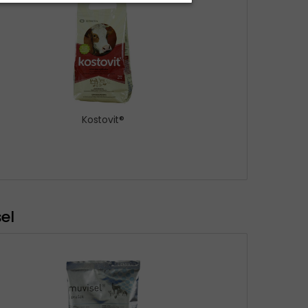
Kostovit®
el