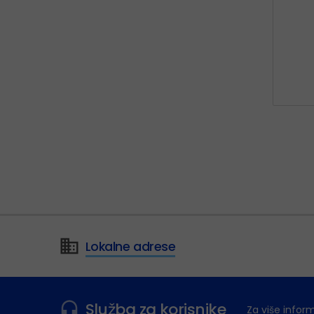
Lokalne adrese
Služba za korisnike
Za više infor