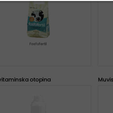
Fosfofertil
vitaminska otopina
Muvis