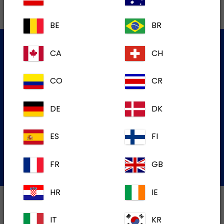
BE
BR
CA
CH
Služba za korisnike
CO
CR
Za više informacija molim kontaktirajte našu Službu za
korisnike
DE
DK
Podnesite zahtjev e-mailom
ES
FI
FR
GB
ili nazovite:+387 33 652 434
HR
IE
IT
KR