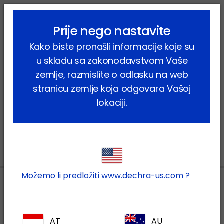
lock_outline
search
menu
Prije nego nastavite
Kako biste pronašli informacije koje su
Ponovno postavljanje lozinke
u skladu sa zakonodavstvom Vaše
zemlje, razmislite o odlasku na web
stranicu zemlje koja odgovara Vašoj
lokaciji.
Otkaži
Ponovno postavi
Možemo li predložiti
www.dechra-us.com
?
Lokalne adrese
AT
AU