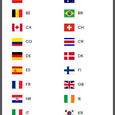
svakodnevno se bavi endokrinološkim
BE
BR
slučajevima i može vam pružiti podršku
koja se temelji na vašem pojedinačnom
CA
CH
slučaju.
CO
CR
DE
DK
ES
FI
FR
GB
HR
IE
IT
KR