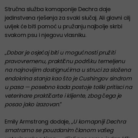
Stručna služba komaponije Dechra daje
jedinstvena rješenja za svaki slučaj. Ali glavni cilj
uvijek će biti pomoć u pružanju najbolje skrbi
svakom psu i njegovu vlasniku.
„
Dobar je osjećaj biti u mogućnosti pružiti
pravovremenu, praktičnu podršku temeljenu
na najnovijim dostignućima u struci za složena
endokrina stanja kao što je Cushingov sindrom
u pasa — posebno kada postoje toliki pritisci na
veterinare praktičarte i klijente, zbog čega je
posao jako izazovan
.”
Emily Armstrong dodaje, „
U komapniji Dechra
smatramo se pouzdanim članom vašeg