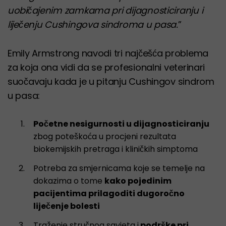
uobičajenim zamkama pri dijagnosticiranju i
liječenju Cushingova sindroma u pasa.
”
Emily Armstrong navodi tri najčešća problema
za koja ona vidi da se profesionalni veterinari
suočavaju kada je u pitanju Cushingov sindrom
u pasa:
Početne nesigurnosti u dijagnosticiranju
zbog poteškoća u procjeni rezultata
biokemijskih pretraga i kliničkih simptoma
Potreba za smjernicama koje se temelje na
dokazima o tome
kako pojedinim
pacijentima prilagoditi dugoročno
liječenje bolesti
Traženje stručnog savjeta i
podrške pri