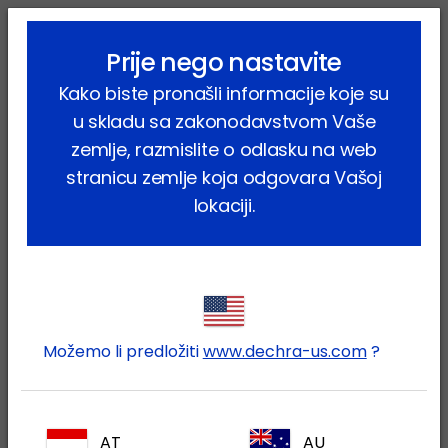
lock_outline
search
menu
Prije nego nastavite
Vi ste ovdje:
Home
Vijesti
2024
September
Kako biste pronašli informacije koje su
Liječenje Cushingova sindroma u pasa uz stručnu podršku
kompanije Dechra
u skladu sa zakonodavstvom Vaše
zemlje, razmislite o odlasku na web
Život u drugom pravcu – Liječenje
stranicu zemlje koja odgovara Vašoj
Cushingova sindroma u pasa uz
lokaciji.
stručnu podršku kompanije Dechra
srijeda, 25. rujna 2024.
Osim pomoći u vašoj kliničkoj praksi
terapijama temeljenim na dokazima,
Možemo li predložiti
www.dechra-us.com
?
Dechra veterinarskim stručnjacima — kao
što ste vi — nudi ekskluzivne spoznaje o
bolestima. Naš stručni savjetodavni tim
AT
AU