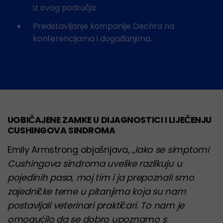
iz ovog područja
Predstavljanje kompanije Dechra na
konferencijama i događanjima.
UOBIČAJENE ZAMKE U DIJAGNOSTICI I LIJEČENJU
CUSHINGOVA SINDROMA
Emily Armstrong objašnjava, „
Iako se simptomi
Cushingova sindroma uvelike razlikuju u
pojedinih pasa, moj tim i ja prepoznali smo
zajedničke teme u pitanjima koja su nam
postavljali veterinari praktičari. To nam je
omogućilo da se dobro upoznamo s