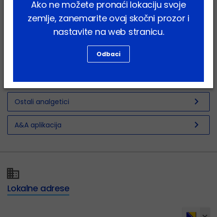
Ako ne možete pronaći lokaciju svoje
chevron_right
Sedacija
zemlje, zanemarite ovaj skočni prozor i
chevron_right
nastavite na web stranicu.
Ostali anestetici
chevron_right
Odbaci
Opioidi
chevron_right
NSPUL
chevron_right
Ostali analgetici
chevron_right
A&A aplikacija
Lokalne adrese