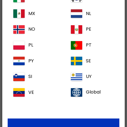
MX
NL
NO
PE
PL
PT
PY
SE
5 mg/ml otopina za injekciju za mačke i pse
SI
UY
VE
Global