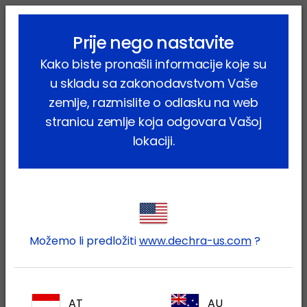
lock_outline
search
menu
Prije nego nastavite
Vi ste ovdje:
Home
Kućni ljubimci
Anestezija & Analgezija
Kako biste pronašli informacije koje su
Sedacija
u skladu sa zakonodavstvom Vaše
zemlje, razmislite o odlasku na web
Sedacija
stranicu zemlje koja odgovara Vašoj
lokaciji.
Sedacija je neophodan alat za svaku
veterinarsku ambulantu. Učinkovita
sedacija olakšava niz zahvata i oblika
liječenja, osiguravajući optimalnu i
kontroliranu njegu pacijenata.
Možemo li predložiti
www.dechra-us.com
?
(2 proizvodi)
AT
AU