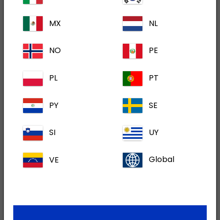
250/10 mg, tableta za ovce
MX
NL
NO
PE
PL
PT
PY
SE
SI
UY
500/20 mg, tableta za ovce
VE
Global
Bluevac 4 – G