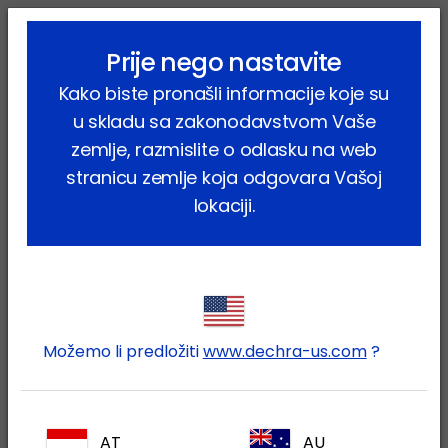
lock_outline
search
menu
Prije nego nastavite
Vi ste ovdje:
Home
Proizvodi
Farmske životinje
Ovce
Kako biste pronašli informacije koje su
u skladu sa zakonodavstvom Vaše
Ovce
zemlje, razmislite o odlasku na web
(14 proizvodi)
stranicu zemlje koja odgovara Vašoj
lokaciji.
Suzite rezultate
Vrsta proizvoda
Sve
Farmaceutski proizvodi
(10)
Možemo li predložiti
www.dechra-us.com
?
Dodatak prehrani
(4)
Terapijsko područje
Sve
AT
AU