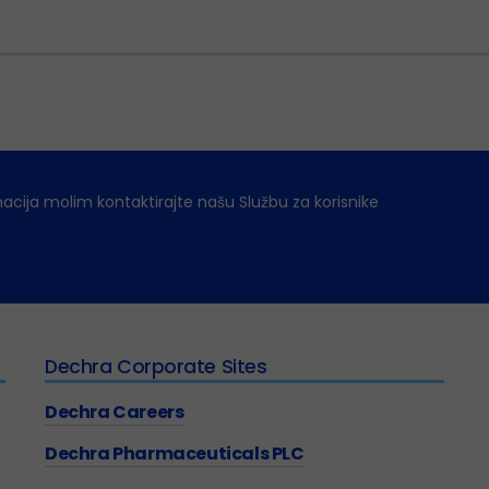
macija molim kontaktirajte našu Službu za korisnike
Dechra Corporate Sites
Dechra Careers
Dechra Pharmaceuticals PLC