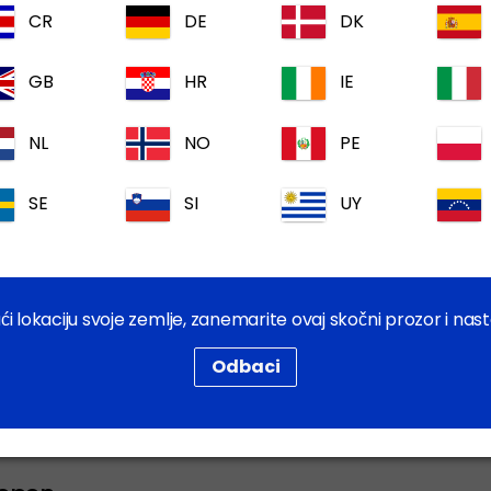
CR
DE
DK
sol
Geom
GB
HR
IE
NL
NO
PE
SE
SI
UY
 lokaciju svoje zemlje, zanemarite ovaj skočni prozor i nast
400 mg/mL otopina za
injekciju, pas, mačka,
Odbaci
glodavci, kunić, govedo,
ovca, koza, konj i
američka vidrica (nerc)