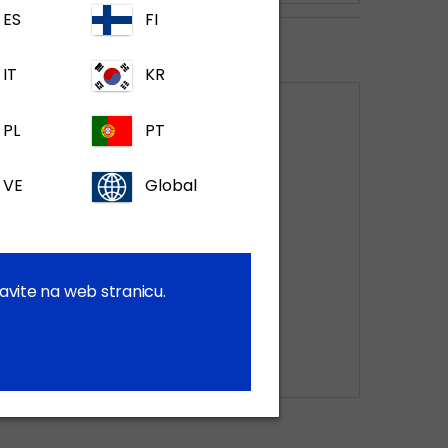
ES
FI
ycin
IT
KR
PL
PT
VE
Global
avite na web stranicu.
Retard 30%, 300 mg/mL,
otopina za injekciju, za
goveda, ovce i svinje