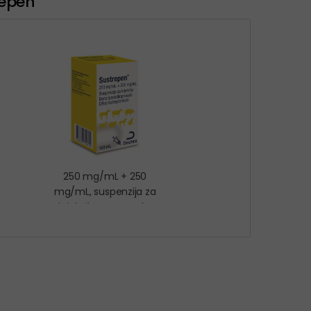
repen
250 mg/mL + 250
mg/mL, suspenzija za
injekciju, za goveda,
svinje, ovce, koze, pse,
mačke i konje koji se ne
koriste za hranu (sportske
konje)