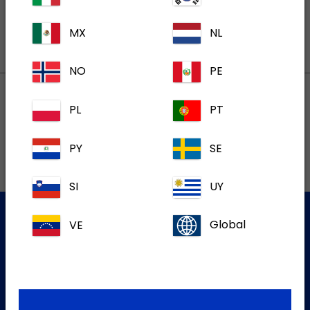
MX
NL
NO
PE
PL
PT
Lokalne adrese
PY
SE
SI
UY
VE
Global
Služba za korisnike
Za više informacija molim kontaktirajte našu Službu za
korisnike