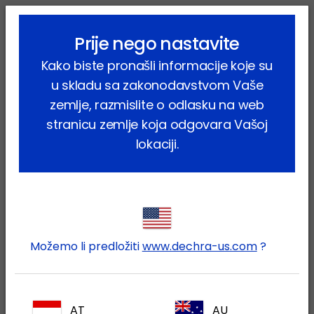
lock_outline
search
menu
Prije nego nastavite
Vi ste ovdje:
Home
Proizvodi
Kućni ljubimci
Pas
Kako biste pronašli informacije koje su
Farmaceutski proizvodi
Sporimune
u skladu sa zakonodavstvom Vaše
zemlje, razmislite o odlasku na web
stranicu zemlje koja odgovara Vašoj
lokaciji.
Prijavite se na Vaš Dechra
lock
račun
Možemo li predložiti
www.dechra-us.com
?
AT
AU