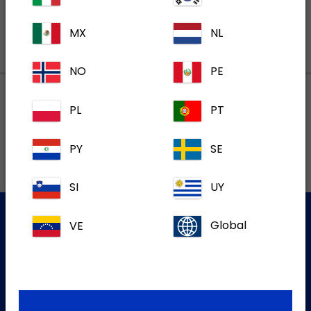
MX
NL
NO
PE
PL
PT
Lokalne adrese
PY
SE
SI
UY
VE
Global
Služba za korisnike
Za više informacija molim kontaktirajte našu Službu za
korisnike