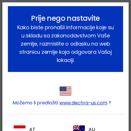
lock_outline
search
menu
Prije nego nastavite
Vi ste ovdje:
Home
Proizvodi
Kućni ljubimci
Pas
Kako biste pronašli informacije koje su
Farmaceutski proizvodi
Solupam
u skladu sa zakonodavstvom Vaše
zemlje, razmislite o odlasku na web
stranicu zemlje koja odgovara Vašoj
lokaciji.
Prijavite se na Vaš Dechra
lock
račun
Možemo li predložiti
www.dechra-us.com
?
AT
AU