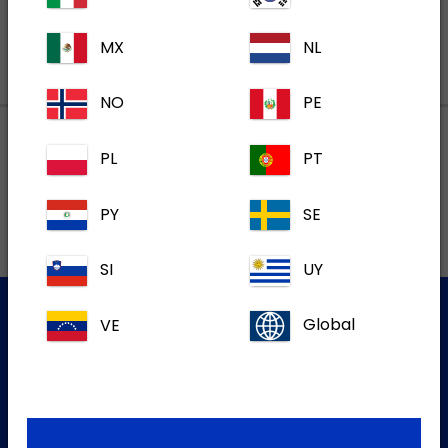
MX
NL
NO
PE
PL
PT
Lokalne adrese
PY
SE
SI
UY
VE
Global
Služba za korisnike
Za više informacija molim kontaktirajte našu Službu za
korisnike