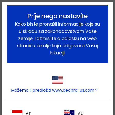
lock_outline
search
menu
Prije nego nastavite
Vi ste ovdje:
Home
Proizvodi
Kućni ljubimci
Pas
Kako biste pronašli informacije koje su
Farmaceutski proizvodi
Rabikal
u skladu sa zakonodavstvom Vaše
zemlje, razmislite o odlasku na web
stranicu zemlje koja odgovara Vašoj
lokaciji.
Prijavite se na Vaš Dechra
lock
račun
Možemo li predložiti
www.dechra-us.com
?
AT
AU