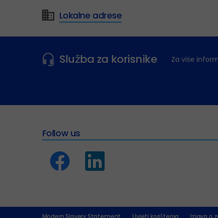
Lokalne adrese
Služba za korisnike
Za više infor
Follow us
Modern Slavery Statement
Uvjeti korištenja
Izjava o z