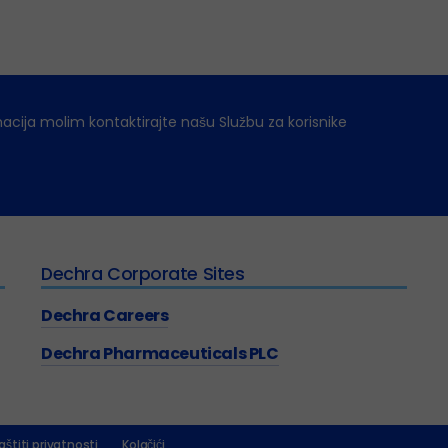
macija molim kontaktirajte našu Službu za korisnike
Dechra Corporate Sites
Dechra Careers
Dechra Pharmaceuticals PLC
aštiti privatnosti
Kolačići