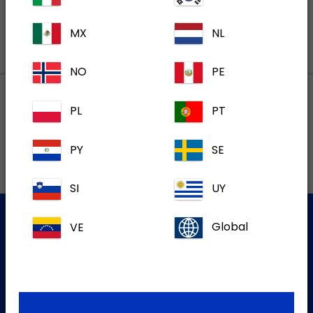
MX
NL
NO
PE
PL
PT
Lokalne adrese
PY
SE
SI
UY
VE
Global
Služba za korisnike
Za više informacija molim kontaktirajte našu Službu za
korisnike