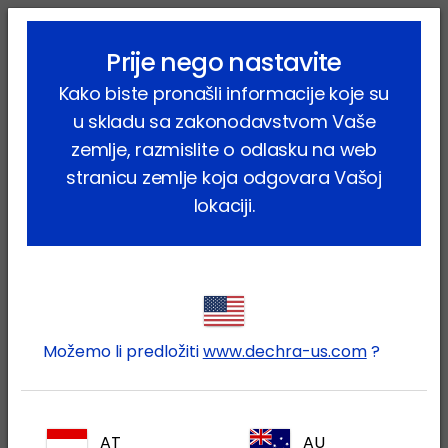
lock_outline
search
menu
Prije nego nastavite
Vi ste ovdje:
Home
Proizvodi
Kućni ljubimci
Pas
Kako biste pronašli informacije koje su
Farmaceutski proizvodi
Diar Stop Forte
u skladu sa zakonodavstvom Vaše
zemlje, razmislite o odlasku na web
stranicu zemlje koja odgovara Vašoj
lokaciji.
Prijavite se na Vaš Dechra
lock
račun
Možemo li predložiti
www.dechra-us.com
?
AT
AU