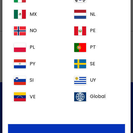
MX
NL
NO
PE
PL
PT
Lokalne adrese
PY
SE
SI
UY
VE
Global
Služba za korisnike
Za više informacija molim kontaktirajte našu Službu za
korisnike