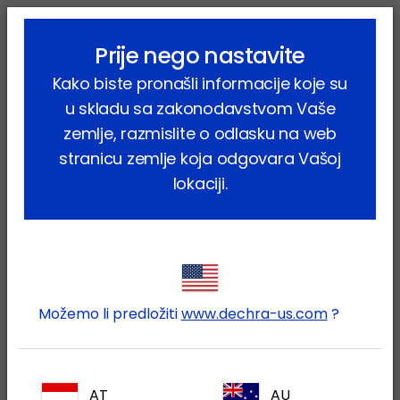
lock_outline
search
menu
Prije nego nastavite
Vi ste ovdje:
Home
Proizvodi
Kućni ljubimci
Pas
Kako biste pronašli informacije koje su
Farmaceutski proizvodi
Cefabactin
u skladu sa zakonodavstvom Vaše
zemlje, razmislite o odlasku na web
stranicu zemlje koja odgovara Vašoj
lokaciji.
Prijavite se na Vaš Dechra
lock
račun
Možemo li predložiti
www.dechra-us.com
?
AT
AU