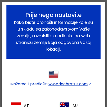
lock_outline
search
menu
Prije nego nastavite
Vi ste ovdje:
Home
Proizvodi
Kućni ljubimci
Pas
Kako biste pronašli informacije koje su
Farmaceutski proizvodi
Canergy
u skladu sa zakonodavstvom Vaše
zemlje, razmislite o odlasku na web
stranicu zemlje koja odgovara Vašoj
lokaciji.
Prijavite se na Vaš Dechra
lock
račun
Možemo li predložiti
www.dechra-us.com
?
AT
AU