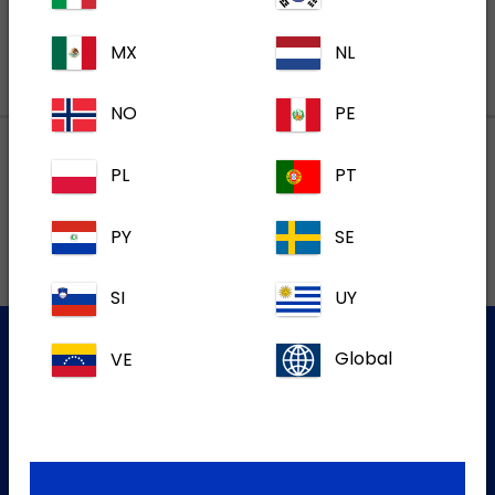
MX
NL
NO
PE
PL
PT
Lokalne adrese
PY
SE
SI
UY
VE
Global
Služba za korisnike
Za više informacija molim kontaktirajte našu Službu za
korisnike