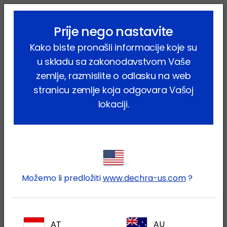
lock_outline
search
menu
Prije nego nastavite
Vi ste ovdje:
Home
Proizvodi
Kućni ljubimci
Mačka
Kako biste pronašli informacije koje su
Farmaceutski proizvodi
Prazinon
u skladu sa zakonodavstvom Vaše
zemlje, razmislite o odlasku na web
stranicu zemlje koja odgovara Vašoj
lokaciji.
Prijavite se na Vaš Dechra
lock
račun
Možemo li predložiti
www.dechra-us.com
?
AT
AU