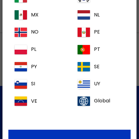
MX
NL
NO
PE
PL
PT
Lokalne adrese
PY
SE
SI
UY
VE
Global
Služba za korisnike
Za više informacija molim kontaktirajte našu Službu za
korisnike