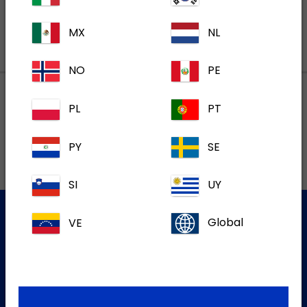
MX
NL
NO
PE
PL
PT
Lokalne adrese
PY
SE
SI
UY
VE
Global
Služba za korisnike
Za više informacija molim kontaktirajte našu Službu za
korisnike