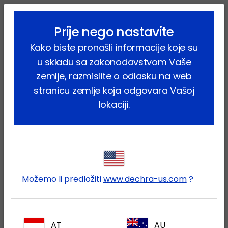
lock_outline
search
menu
Prije nego nastavite
Vi ste ovdje:
Home
Proizvodi
Kućni ljubimci
Mačka
Kako biste pronašli informacije koje su
Farmaceutski proizvodi
Geneclopram
u skladu sa zakonodavstvom Vaše
zemlje, razmislite o odlasku na web
stranicu zemlje koja odgovara Vašoj
lokaciji.
Prijavite se na Vaš Dechra
lock
račun
Možemo li predložiti
www.dechra-us.com
?
AT
AU