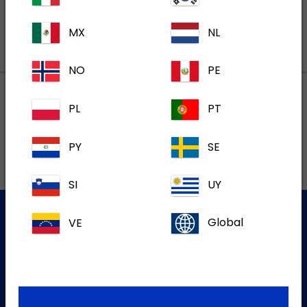
MX
NL
NO
PE
PL
PT
Lokalne adrese
PY
SE
SI
UY
VE
Global
Služba za korisnike
Za više informacija molim kontaktirajte našu Službu za
korisnike