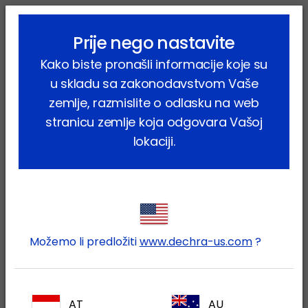
lock_outline
search
menu
Prije nego nastavite
Vi ste ovdje:
Home
Proizvodi
Kućni ljubimci
Mačka
Kako biste pronašli informacije koje su
Farmaceutski proizvodi
Canaural
u skladu sa zakonodavstvom Vaše
zemlje, razmislite o odlasku na web
stranicu zemlje koja odgovara Vašoj
lokaciji.
Prijavite se na Vaš Dechra
lock
račun
Možemo li predložiti
www.dechra-us.com
?
AT
AU