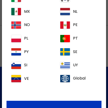
MX
NL
NO
PE
PL
PT
Lokalne adrese
PY
SE
SI
UY
VE
Global
Služba za korisnike
Za više informacija molim kontaktirajte našu Službu za
korisnike