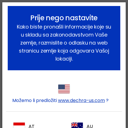
lock_outline
search
menu
Prije nego nastavite
Vi ste ovdje:
Home
Proizvodi
Konji
Konji
Nutritivni
Kako biste pronašli informacije koje su
Fosfofertil
u skladu sa zakonodavstvom Vaše
zemlje, razmislite o odlasku na web
stranicu zemlje koja odgovara Vašoj
lokaciji.
Prijavite se na Vaš Dechra
lock
račun
Možemo li predložiti
www.dechra-us.com
?
AT
AU