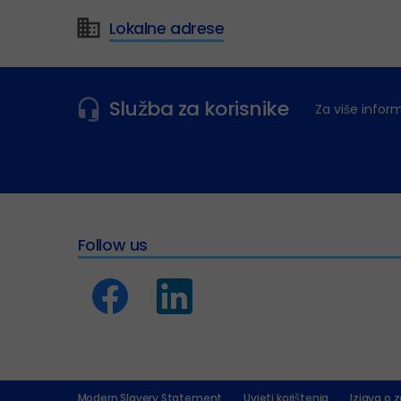
Lokalne adrese
Služba za korisnike
Za više infor
Follow us
Modern Slavery Statement
Uvjeti korištenja
Izjava o z