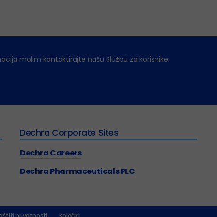
macija molim kontaktirajte našu Službu za korisnike
Dechra Corporate Sites
Dechra Careers
Dechra Pharmaceuticals PLC
aštiti privatnosti
Kolačići