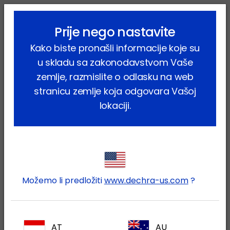
lock_outline
search
menu
Prije nego nastavite
Vi ste ovdje:
Home
Proizvodi
Konji
Konji
Kako biste pronašli informacije koje su
Farmaceutski proizvodi
Detonervin
u skladu sa zakonodavstvom Vaše
zemlje, razmislite o odlasku na web
stranicu zemlje koja odgovara Vašoj
lokaciji.
Prijavite se na Vaš Dechra
lock
račun
Možemo li predložiti
www.dechra-us.com
?
AT
AU