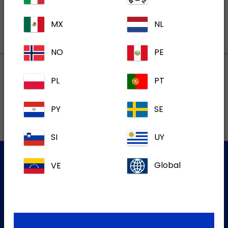
MX
NL
NO
PE
PL
PT
Lokalne adrese
PY
SE
SI
UY
VE
Global
Služba za korisnike
Za više informacija molim kontaktirajte našu Službu za
korisnike