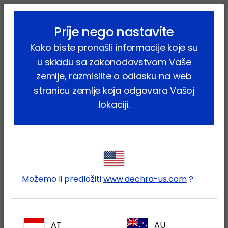
lock_outline
search
menu
Prije nego nastavite
Vi ste ovdje:
Home
Proizvodi
Farmske životinje
Svinje
Kako biste pronašli informacije koje su
Farmaceutski proizvodi
Tialin
u skladu sa zakonodavstvom Vaše
zemlje, razmislite o odlasku na web
stranicu zemlje koja odgovara Vašoj
lokaciji.
Prijavite se na Vaš Dechra
lock
račun
Možemo li predložiti
www.dechra-us.com
?
AT
AU