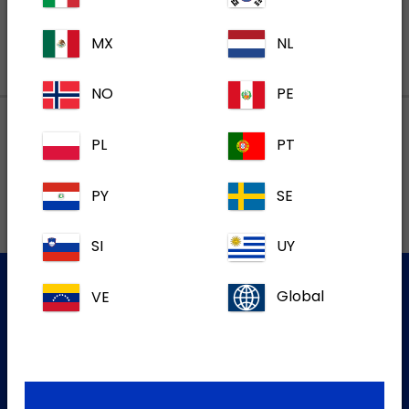
MX
NL
NO
PE
PL
PT
Lokalne adrese
PY
SE
SI
UY
VE
Global
Služba za korisnike
Za više informacija molim kontaktirajte našu Službu za
korisnike