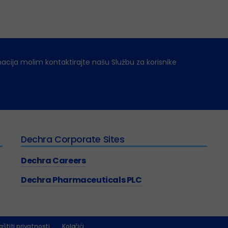
macija molim kontaktirajte našu Službu za korisnike
Dechra Corporate Sites
Dechra Careers
Dechra Pharmaceuticals PLC
aštiti privatnosti
Kolačići