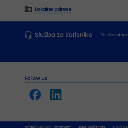
Lokalne adrese
Služba za korisnike
Za više infor
Follow us
Modern Slavery Statement
Uvjeti korištenja
Izjava o z