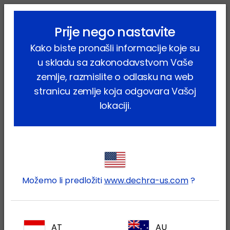
lock_outline
search
menu
Prije nego nastavite
Vi ste ovdje:
Home
Proizvodi
Farmske životinje
Svinje
Kako biste pronašli informacije koje su
Farmaceutski proizvodi
Cortexonavet
u skladu sa zakonodavstvom Vaše
zemlje, razmislite o odlasku na web
stranicu zemlje koja odgovara Vašoj
lokaciji.
Prijavite se na Vaš Dechra
lock
račun
Možemo li predložiti
www.dechra-us.com
?
AT
AU