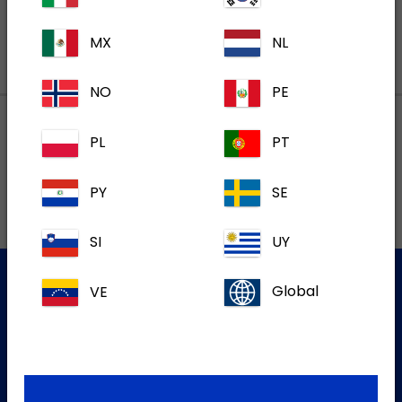
MX
NL
NO
PE
PL
PT
Lokalne adrese
PY
SE
SI
UY
VE
Global
Služba za korisnike
Za više informacija molim kontaktirajte našu Službu za
korisnike