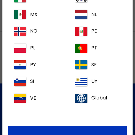
MX
NL
NO
PE
PL
PT
Lokalne adrese
PY
SE
SI
UY
VE
Global
Služba za korisnike
Za više informacija molim kontaktirajte našu Službu za
korisnike