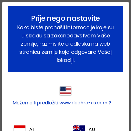
lock_outline
search
menu
Prije nego nastavite
Vi ste ovdje:
Home
Proizvodi
Farmske životinje
Svinje
Kako biste pronašli informacije koje su
Farmaceutski proizvodi
Ceftiokal
u skladu sa zakonodavstvom Vaše
zemlje, razmislite o odlasku na web
stranicu zemlje koja odgovara Vašoj
lokaciji.
Prijavite se na Vaš Dechra
lock
račun
Možemo li predložiti
www.dechra-us.com
?
AT
AU