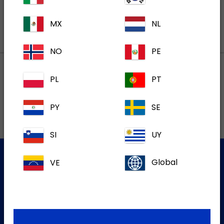
MX
NL
NO
PE
PL
PT
Lokalne adrese
PY
SE
SI
UY
VE
Global
Služba za korisnike
Za više informacija molim kontaktirajte našu Službu za
korisnike