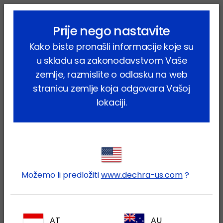
lock_outline
search
menu
Prije nego nastavite
Vi ste ovdje:
Home
Proizvodi
Farmske životinje
Ovce
Kako biste pronašli informacije koje su
Nutritivni
Digestan
u skladu sa zakonodavstvom Vaše
zemlje, razmislite o odlasku na web
stranicu zemlje koja odgovara Vašoj
lokaciji.
Prijavite se na Vaš Dechra
lock
račun
Možemo li predložiti
www.dechra-us.com
?
AT
AU