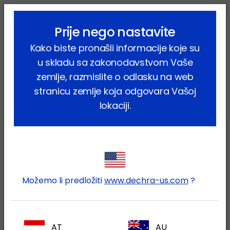
lock_outline
search
menu
Prije nego nastavite
Vi ste ovdje:
Home
Proizvodi
Farmske životinje
Ovce
Kako biste pronašli informacije koje su
Farmaceutski proizvodi
Oxytocin
u skladu sa zakonodavstvom Vaše
zemlje, razmislite o odlasku na web
stranicu zemlje koja odgovara Vašoj
lokaciji.
Prijavite se na Vaš Dechra
lock
račun
Možemo li predložiti
www.dechra-us.com
?
AT
AU