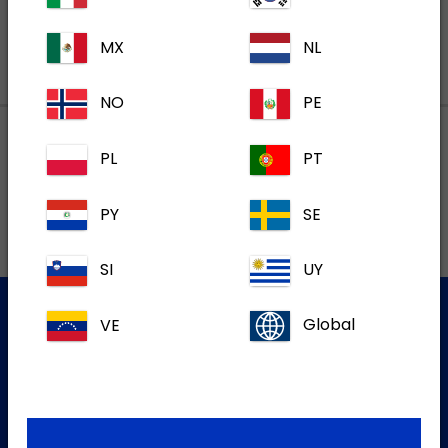
MX
NL
NO
PE
PL
PT
Lokalne adrese
PY
SE
SI
UY
VE
Global
Služba za korisnike
Za više informacija molim kontaktirajte našu Službu za
korisnike