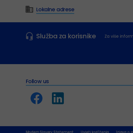
Lokalne adrese
Služba za korisnike
Za više infor
Follow us
Modern Slavery Statement
Uvjeti korištenja
Izjava o z