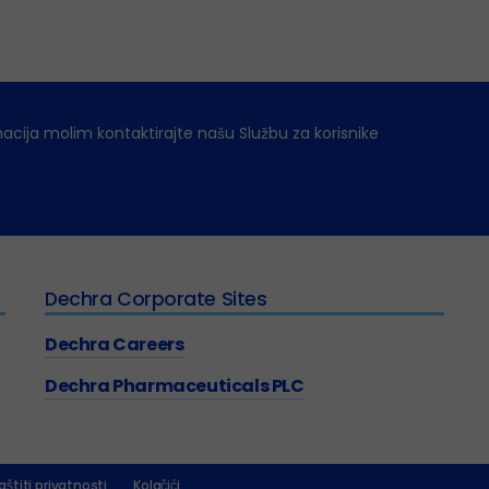
macija molim kontaktirajte našu Službu za korisnike
Dechra Corporate Sites
Dechra Careers
Dechra Pharmaceuticals PLC
aštiti privatnosti
Kolačići