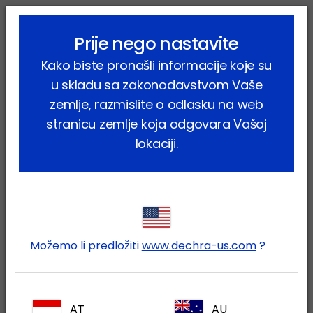
lock_outline
search
menu
Prije nego nastavite
Vi ste ovdje:
Home
Proizvodi
Farmske životinje
Goveda
Kako biste pronašli informacije koje su
Farmaceutski proizvodi
Meloxidolor
u skladu sa zakonodavstvom Vaše
zemlje, razmislite o odlasku na web
stranicu zemlje koja odgovara Vašoj
lokaciji.
Prijavite se na Vaš Dechra
lock
račun
Možemo li predložiti
www.dechra-us.com
?
AT
AU