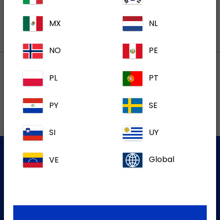
MX
NL
NO
PE
PL
PT
Lokalne adrese
PY
SE
SI
UY
VE
Global
Služba za korisnike
Za više informacija molim kontaktirajte našu Službu za
korisnike