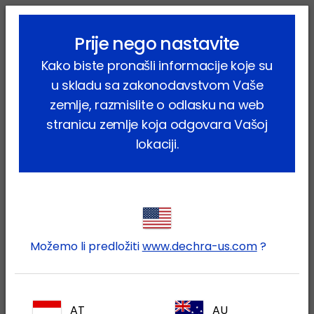
lock_outline
search
menu
Prije nego nastavite
Vi ste ovdje:
Home
Proizvodi
Farmske životinje
Goveda
Kako biste pronašli informacije koje su
Farmaceutski proizvodi
Mastiquick
u skladu sa zakonodavstvom Vaše
zemlje, razmislite o odlasku na web
stranicu zemlje koja odgovara Vašoj
lokaciji.
Prijavite se na Vaš Dechra
lock
račun
Možemo li predložiti
www.dechra-us.com
?
AT
AU