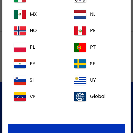
MX
NL
NO
PE
PL
PT
Lokalne adrese
PY
SE
SI
UY
VE
Global
Služba za korisnike
Za više informacija molim kontaktirajte našu Službu za
korisnike