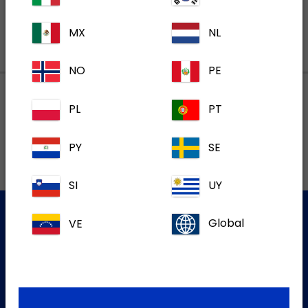
MX
NL
NO
PE
PL
PT
Lokalne adrese
PY
SE
SI
UY
VE
Global
Služba za korisnike
Za više informacija molim kontaktirajte našu Službu za
korisnike