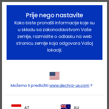
lock_outline
search
menu
Prije nego nastavite
Vi ste ovdje:
Home
Proizvodi
Farmske životinje
Goveda
Kako biste pronašli informacije koje su
Farmaceutski proizvodi
Geomycin
u skladu sa zakonodavstvom Vaše
zemlje, razmislite o odlasku na web
stranicu zemlje koja odgovara Vašoj
lokaciji.
Prijavite se na Vaš Dechra
lock
račun
Možemo li predložiti
www.dechra-us.com
?
AT
AU