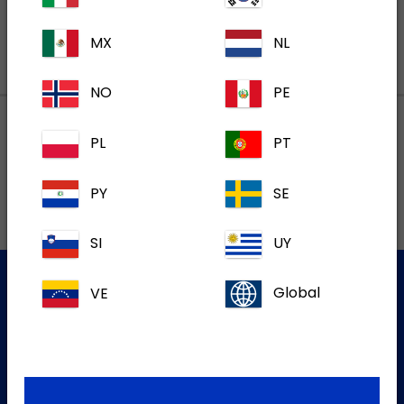
MX
NL
NO
PE
PL
PT
Lokalne adrese
PY
SE
SI
UY
VE
Global
Služba za korisnike
Za više informacija molim kontaktirajte našu Službu za
korisnike