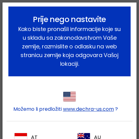
lock_outline
search
menu
Prije nego nastavite
Vi ste ovdje:
Home
Proizvodi
Farmske životinje
Goveda
Kako biste pronašli informacije koje su
Farmaceutski proizvodi
Bluevac 4 – G
u skladu sa zakonodavstvom Vaše
zemlje, razmislite o odlasku na web
stranicu zemlje koja odgovara Vašoj
lokaciji.
Prijavite se na Vaš Dechra
lock
račun
Možemo li predložiti
www.dechra-us.com
?
AT
AU