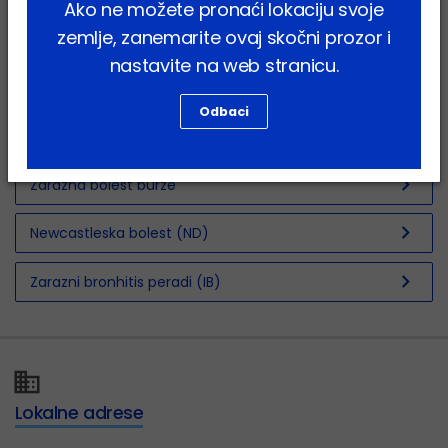
Ako ne možete pronaći lokaciju svoje
zemlje, zanemarite ovaj skočni prozor i
chevron_right
Kvaliteta sustava za vodu
nastavite na web stranicu.
chevron_right
Kvaliteta vode za piće
Odbaci
chevron_right
Kvaliteta vodotopivih oralnih proizvoda
chevron_right
Zarazna bolest burze
chevron_right
Newcastleska bolest (ND)
chevron_right
Zarazni bronhitis peradi (IB)
Lokalne adrese