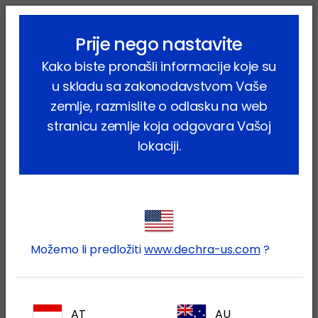
lock_outline
search
menu
Prije nego nastavite
Vi ste ovdje:
Home
Farmske životinje
Kako biste pronašli informacije koje su
Vodotopivi oralni proizvodi
Kvaliteta sustava za vodu
u skladu sa zakonodavstvom Vaše
Kvaliteta sustava za vodu
zemlje, razmislite o odlasku na web
stranicu zemlje koja odgovara Vašoj
lokaciji.
Možemo li predložiti
www.dechra-us.com
?
AT
AU