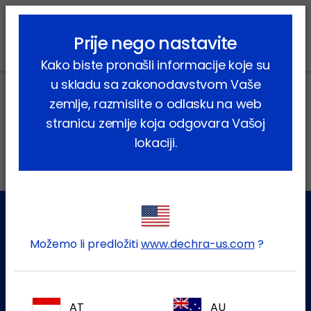
lock_outline
search
menu
Prije nego nastavite
Kako biste pronašli informacije koje su
u skladu sa zakonodavstvom Vaše
zemlje, razmislite o odlasku na web
stranicu zemlje koja odgovara Vašoj
Lokalne adrese
lokaciji.
Možemo li predložiti
www.dechra-us.com
?
Služba za korisnike
Za više informacija molim kontaktirajte našu Službu za
korisnike
AT
AU