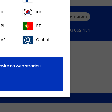
IT
KR
Podnesite zahtjev e-mailom
PL
PT
ili nazovite:+387 33 652 434
VE
Global
avite na web stranicu.