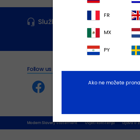
FR
Služba za korisnike
Za više infor
MX
PY
Follow us
Ako ne možete pronaći
Modern Slavery Statement
Uvjeti korištenja
Izjava o z